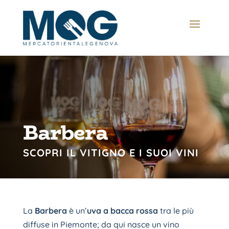
Barbera
SCOPRI IL VITIGNO E I SUOI VINI
La
Barbera
è un’
uva a bacca rossa
tra le più
diffuse in Piemonte; da qui nasce un vino