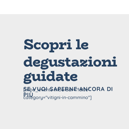
Scopri le
degustazioni
guidate
SE VUOI SAPERNE ANCORA DI
[tribe_events tribe-bar="false"
PIÙ
category="vitigni-in-cammino"]