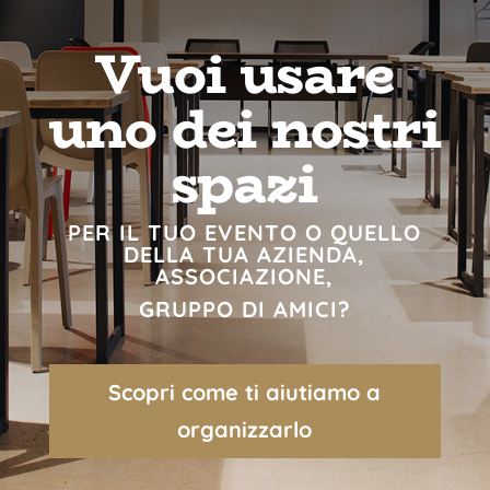
Vuoi usare
uno dei nostri
spazi
PER IL TUO EVENTO O QUELLO
DELLA TUA AZIENDA,
ASSOCIAZIONE,
GRUPPO DI AMICI?
Scopri come ti aiutiamo a
organizzarlo