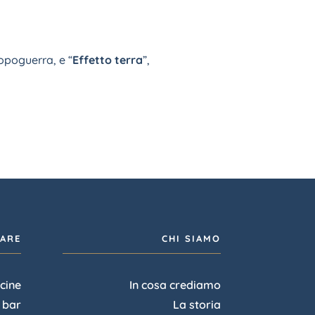
dopoguerra, e “
Effetto terra
”,
IARE
CHI SIAMO
cine
In cosa crediamo
l bar
La storia