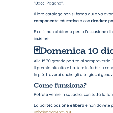
“Bacci Pagano”.
Il loro catalogo non si ferma qui e va avan
componente educativa
o con
ricadute pos
E così, non abbiamo perso l’occasione di 
insieme:
🃏Domenica 10 d
Alle 15:30 grande partita al sempreverde 
il premio più alto e battere in furbizia c
In più, troverai anche gli altri giochi geno
Come funziona?
Potrete venire in squadra, con tutta la fami
La
partecipazione è libera
e non dovete pr
info@moggenova.it