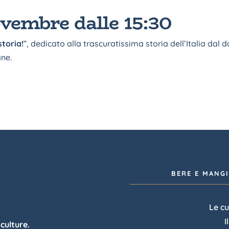
vembre dalle 15:30
storia!
”, dedicato alla trascuratissima storia dell’Italia dal 
ane.
BERE E MANG
Le cu
I
 culture.