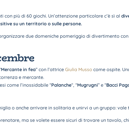
ti con più di 60 giochi. Un’attenzione particolare c’è sì al
div
itive su un territorio o sulle persone.
organizzare due domeniche pomeriggio di divertimento con lo
icembre
“
Mercante in fea
” con l’attrice
Giulia Musso
come ospite. Una
oncorrenza e mercante.
vesi come l’inossidabile “
Palanche
“, “
Mugrugni
” e “
Bacci Pag
glia o anche arrivare in solitaria e unirvi a un gruppo: vale 
enotare, ma se volete essere sicuri di trovare un tavolo, ch