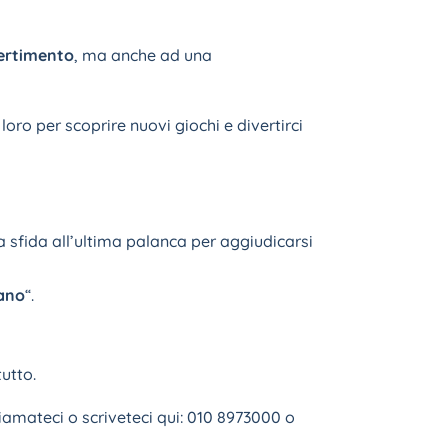
ertimento
, ma anche ad una
ro per scoprire nuovi giochi e divertirci
 sfida all’ultima palanca per aggiudicarsi
ano
“.
tutto.
iamateci o scriveteci qui: 010 8973000 o