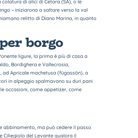
olatura di alici di Cetara (SA), o le
go – iniziarono a saltare verso la val
hiamano relitto di Diano Marina, in quanto
per borgo
onente ligure, la prima è più di casa a
ldo, Bordighera e Vallecrosia,
 ad Apricale machetusa (fügassön), a
tori in alpeggio spalmavano su duri pani
te le occasioni, come appetizer, come
lice abbinamento, ma può cedere il passo
 Ciliegiolo del Levante qualora il