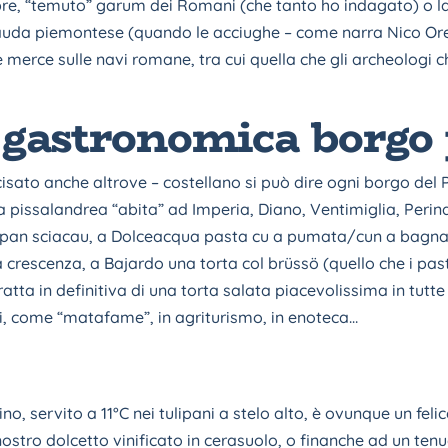
bre, “temuto” garum dei Romani (che tanto ho indagato) o la c
auda piemontese (quando le acciughe – come narra Nico Oren
merce sulle navi romane, tra cui quella che gli archeologi c
 gastronomica borgo 
sato anche altrove – costellano si può dire ogni borgo del P
pissalandrea “abita” ad Imperia, Diano, Ventimiglia, Perina
pan sciacau, a Dolceacqua pasta cu a pumata/cun a bagna,
rescenza, a Bajardo una torta col brüssö (quello che i pas
tratta in definitiva di una torta salata piacevolissima in tut
vi, come “matafame”, in agriturismo, in enoteca…
o, servito a 11°C nei tulipani a stelo alto, è ovunque un fe
ostro dolcetto vinificato in cerasuolo, o finanche ad un tenue