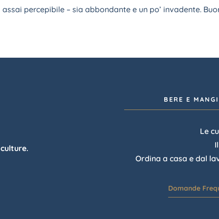
 assai percepibile – sia abbondante e un po’ invadente. Buo
BERE E MANG
Le cu
I
 culture.
Ordina a casa e dal la
.
Domande Frequ