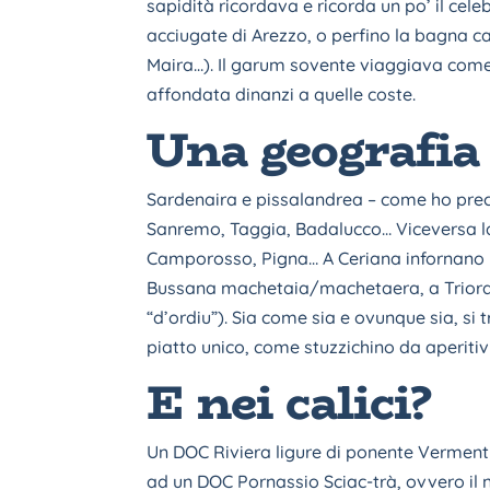
sapidità ricordava e ricorda un po’ il cele
acciugate di Arezzo, o perfino la bagna c
Maira…). Il garum sovente viaggiava come 
affondata dinanzi a quelle coste.
Una geografia
Sardenaira e pissalandrea – come ho preci
Sanremo, Taggia, Badalucco… Viceversa la 
Camporosso, Pigna… A Ceriana infornano 
Bussana machetaia/machetaera, a Triora c
“d’ordiu”). Sia come sia e ovunque sia, si 
piatto unico, come stuzzichino da aperiti
E nei calici?
Un DOC Riviera ligure di ponente Vermentin
ad un DOC Pornassio Sciac-trà, ovvero il n