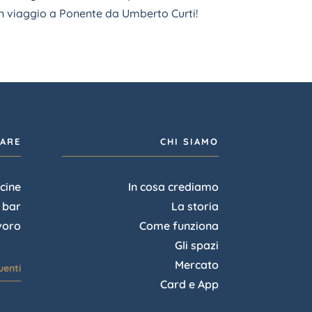
n viaggio a Ponente da Umberto Curti!
IARE
CHI SIAMO
cine
In cosa crediamo
l bar
La storia
voro
Come funziona
Gli spazi
Mercato
enti
Card e App