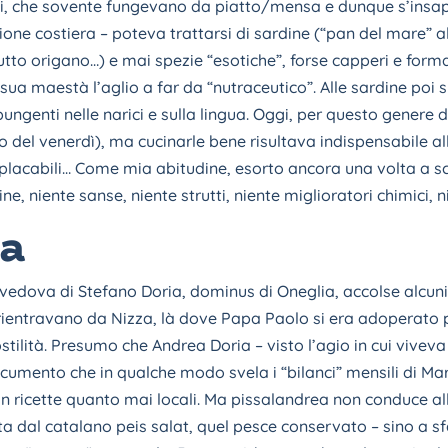
ili, che sovente fungevano da piatto/mensa e dunque s’insap
ione costiera – poteva trattarsi di sardine (“pan del mare” al 
itutto origano…) e mai spezie “esotiche”, forse capperi e form
 sua maestà l’aglio a far da “nutraceutico”. Alle sardine poi
genti nelle narici e sulla lingua. Oggi, per questo genere d
ito del venerdì), ma cucinarle bene risultava indispensabile a
implacabili… Come mia abitudine, esorto ancora una volta a sceg
, niente sanse, niente strutti, niente miglioratori chimici, ni
ia
a vedova di Stefano Doria, dominus di Oneglia, accolse alcuni 
 rientravano da Nizza, là dove Papa Paolo si era adoperato 
lità. Presumo che Andrea Doria – visto l’agio in cui viveva 
mento che in qualche modo svela i “bilanci” mensili di Ma
di in ricette quanto mai locali. Ma pissalandrea non conduce 
ta dal catalano peis salat, quel pesce conservato – sino a sf