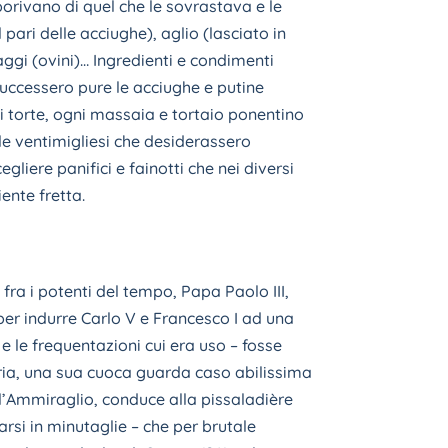
orivano di quel che le sovrastava e le
pari delle acciughe), aglio (lasciato in
aggi (ovini)… Ingredienti e condimenti
 successero pure le acciughe e putine
i torte, ogni massaia e tortaio ponentino
lle ventimigliesi che desiderassero
liere panifici e fainotti che nei diversi
ente fretta.
fra i potenti del tempo, Papa Paolo III,
per indurre Carlo V e Francesco I ad una
e le frequentazioni cui era uso – fosse
ria, una sua cuoca guarda caso abilissima
all’Ammiraglio, conduce alla pissaladière
arsi in minutaglie – che per brutale