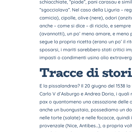
schiacchiate, “piade”, pani carasau e sim
“sgocciolava”. Nel caso della Liguria – reg
camicia), cipolle, olive (nere), odori (anz
anche – come si dice – di riciclo, e sempre
(avannotti), un po’ meno amare, e meno pun
segue la propria ricetta (erano un po’ il r
sposarsi, i mariti sarebbero stati critici 
impasti o condimenti usino olio extravergine
Tracce di stor
E la pissalandrea? Il 20 giugno del 1538 l
Carlo V d’Asburgo e Andrea Doria, i quali
pax o quantomeno una cessazione delle osti
anche un buongustaio, possediamo un docu
nelle torte (salate) e nelle focacce, quin
provenzale (Nice, Antibes…), a propria vol